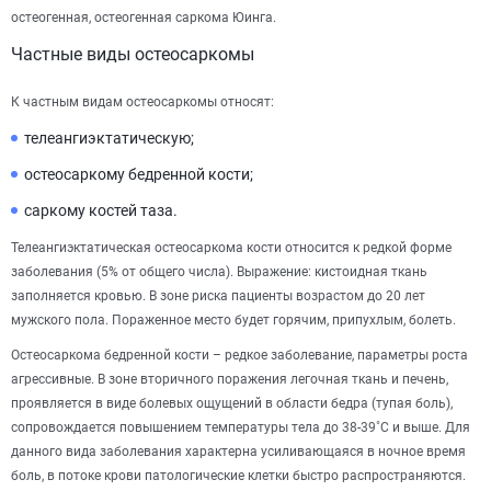
остеогенная, остеогенная саркома Юинга.
Частные виды остеосаркомы
К частным видам остеосаркомы относят:
телеангиэктатическую;
остеосаркому бедренной кости;
саркому костей таза.
Телеангиэктатическая остеосаркома кости относится к редкой форме
заболевания (5% от общего числа). Выражение: кистоидная ткань
заполняется кровью. В зоне риска пациенты возрастом до 20 лет
мужского пола. Пораженное место будет горячим, припухлым, болеть.
Остеосаркома бедренной кости – редкое заболевание, параметры роста
агрессивные. В зоне вторичного поражения легочная ткань и печень,
проявляется в виде болевых ощущений в области бедра (тупая боль),
сопровождается повышением температуры тела до 38-39˚C и выше. Для
данного вида заболевания характерна усиливающаяся в ночное время
боль, в потоке крови патологические клетки быстро распространяются.