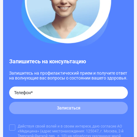
Запишитесь на консультацию
Запишитесь на профилактический прием и получите ответ
на волнующие вас вопросы о состоянии вашего здоровья.
Записаться
Действуя своей волей и в своем интересе, даю согласие АО
«Медицина» (адрес местонахождения: 125047, г. Москва, 2-й
Тверской-Ямской пер., д. 10) на обработку указанных мной