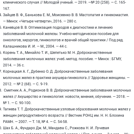
клинического случая // Молодой ученый. — 2019. —№ 20 (258). — С. 165-
167.
Зайцев В. Ф., Банькова Е. М., Моисеенко В. В. Мастопатия и гинекомастия.
— Минск: «Четыре четверти», 2016. — 280 с.
Каневцов В. В. Оптимизация подходов к диагностике и лечению
заболеваний молочной железы. Учебно-методическое пособие для
онкологов, хирургов, гинекологов и врачей общей практики / Под ред.
Калашникова И. И. — М., 2004. — 44 с.
Корень Т. А., Минайло Т. И., Шепетько М. Н. Доброкачественные
заболевания молочных желез: учеб.-метод. пособие. — Минск : БГМУ,
2014. — 36 с.
Корнацкая А. Г., Дубенко О. Д. Доброкачественные заболевания
молочных желез в практике акушера-гинеколога // Здоровье женщины. —
2012. — № 2 (68). — С. 9-19.
Сметник А. А., Родионов В. В. Доброкачественные заболевания молочных
желез // Акушерство и гинекология: новости, мнения, обучение. — 2018. —
№ 1. — С. 90-100.
Тагиева Т. Т. Доброкачественные узловые образования молочных желез у
женщин репродуктивного возраста // Вестник РОНЦ им. Н. Н. Блохина
РАМН. — 2007. — Т. 18, № 4. — С. 54-58.
Шах Б. А., Фундаро Дж. М., Мандава С., Рожкова Н. И. Лучевая