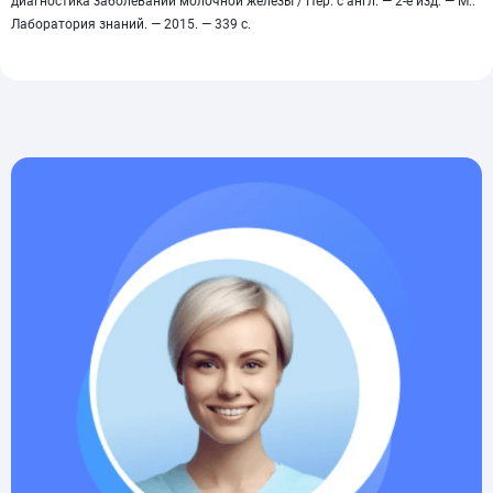
диагностика заболеваний молочной железы / Пер. с англ. — 2-е изд. — М.:
Лаборатория знаний. — 2015. — 339 с.