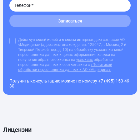
Записаться
Действуя своей волей и в своем интересе, даю согласие АО
«Медицина» (адрес местонахождения: 125047, г. Москва, 2-й
Тверской-Ямской пер., д. 10) на обработку указанных мной
персональных данных в целях оформления заявки на
получение обратного звонка на
условиях
обработки
персональных данных в соответствии с
«Политикой
обработки персональных данных в АО «Медицина».
Получить консультацию можно по номеру
+7 (495) 153-49-
30
Лицензии