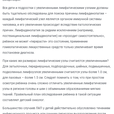
Все дети и подростки с увеличенными лимфатическими узлами должны
быть тщательно обследованы для поиска причины лимфаденопатии –
каждый лимфатический узел является органом иммунной системы
человека, и его увеличение происходит вследствие патологических
причин. Лимфаденопатия за редким исключением (например,
поствакцинальная лимфаденопатия) не «проходит самостоятельно»,
ребенок не может «перерасти» это состояние, применение
гомеопатических лекарственных средств только увеличивает время
постановки диагноза.
При каких же размерах лимфатические узлы считаются увеличенными?
Для затылочных, переднеушных, подбородочных, шейных, подмышечных,
подколенных лимфоузлов увеличенными считаются узлы более 1.0 см,
для паховых – более 1.5 см. Следует помнить о том, что при простом
осмотре ребенка очень сложно отличить увеличенные лимфатические
узлы в регионе головы и шеи с объемными образованиями мягких
тканей. Правильный план обследования ребенка в такой ситуации
составляет детский онколог.
Большинство случаев ЛАП у детей действительно обусловлено течением
инфекционного процесса или ранним периодом выздоровления после