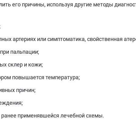
елить его причины, используя другие методы диагно
;
ных артериях или симптоматика, свойственная атер
 при пальпации;
х склер и кожи;
тором повышается температура;
ивных причин;
реждения;
и ранее применявшейся лечебной схемы.