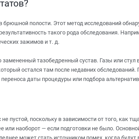
ьтатов?
ов брюшной полости. Этот метод исследований обна
результативность такого рода обследования. Напри
ческих зажимов и т. д.
 замененный тазобедренный сустав. Газы или стул 
 который остался там после недавних обследований. 
я переноса даты процедуры или подбора альтернати
 не пустой, поскольку в зависимости от того, как 
ее или наоборот — если подготовки не было. Основн
леднее может стать источником помех, когда будут 