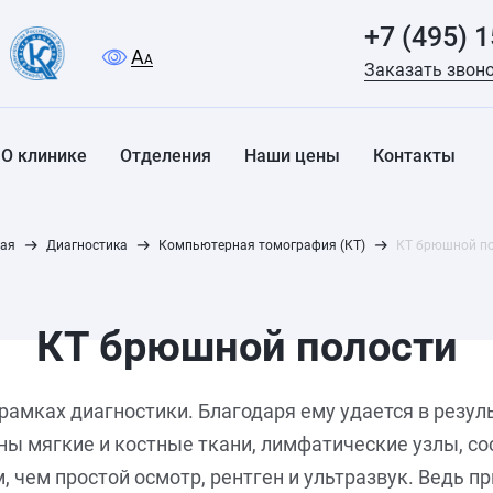
+7 (495) 
A
A
Заказать звон
О клинике
Отделения
Наши цены
Контакты
ая
Диагностика
Компьютерная томография (КТ)
КТ брюшной п
КТ брюшной полости
рамках диагностики. Благодаря ему удается в резул
ы мягкие и костные ткани, лимфатические узлы, со
чем простой осмотр, рентген и ультразвук. Ведь пр