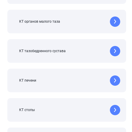
КТ органов малого таза
КТ тазобедренного сустава
КТ печени
КТ стопы