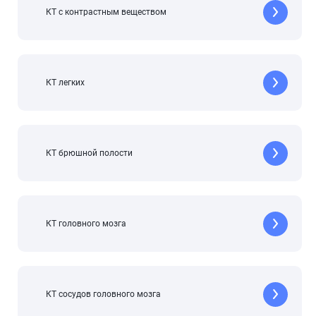
КТ с контрастным веществом
КТ легких
КТ брюшной полости
КТ головного мозга
КТ сосудов головного мозга