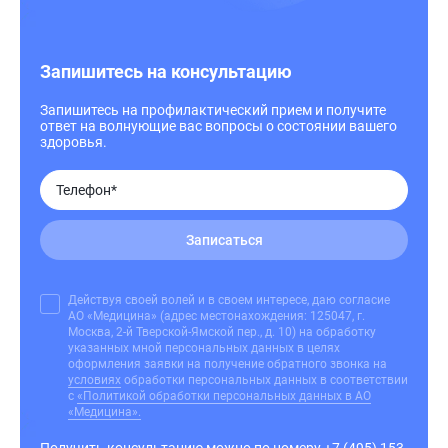
Запишитесь на консультацию
Запишитесь на профилактический прием и получите
ответ на волнующие вас вопросы о состоянии вашего
здоровья.
Записаться
Действуя своей волей и в своем интересе, даю согласие
АО «Медицина» (адрес местонахождения: 125047, г.
Москва, 2-й Тверской-Ямской пер., д. 10) на обработку
указанных мной персональных данных в целях
оформления заявки на получение обратного звонка на
условиях
обработки персональных данных в соответствии
с
«Политикой обработки персональных данных в АО
«Медицина».
Получить консультацию можно по номеру
+7 (495) 153-