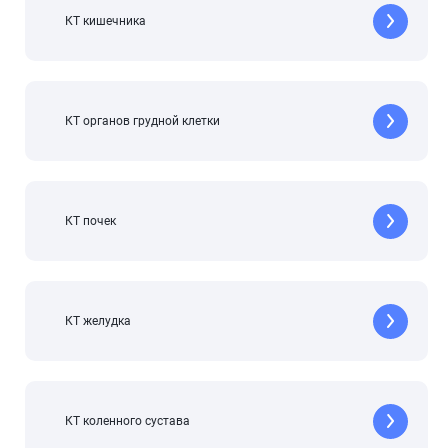
КТ кишечника
КТ органов грудной клетки
КТ почек
КТ желудка
КТ коленного сустава