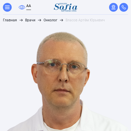
A
A
Главная
Врачи
Онколог
Власов Артём Юрьевич