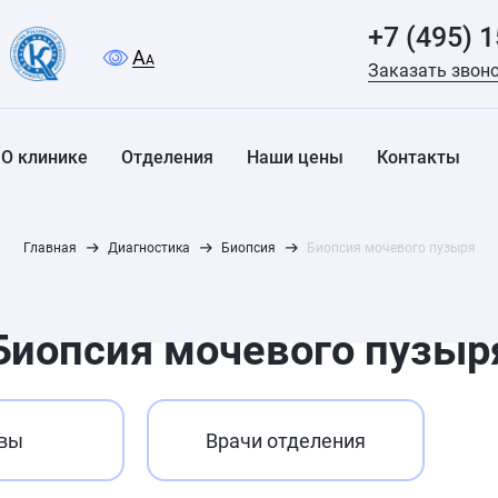
+7 (495) 
A
A
Заказать звон
О клинике
Отделения
Наши цены
Контакты
Главная
Диагностика
Биопсия
Биопсия мочевого пузыря
Биопсия мочевого пузыр
вы
Врачи отделения