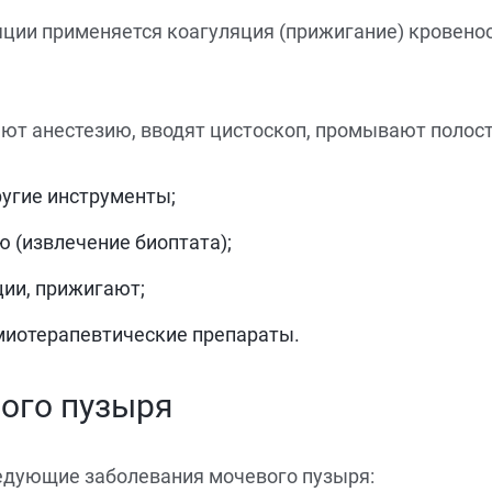
ции применяется коагуляция (прижигание) кровенос
ают анестезию, вводят цистоскоп, промывают полост
ругие инструменты;
ю (извлечение биоптата);
ии, прижигают;
имиотерапевтические препараты.
ого пузыря
ледующие заболевания мочевого пузыря: