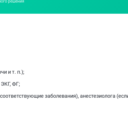
ного решения
 и т. п.);
ЭКГ, ФГ;
ь соответствующие заболевания), анестезиолога (ес