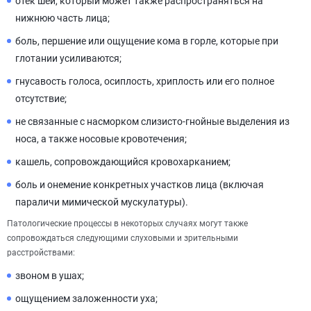
отёк шеи, который может также распространяться на
нижнюю часть лица;
боль, першение или ощущение кома в горле, которые при
глотании усиливаются;
гнусавость голоса, осиплость, хриплость или его полное
отсутствие;
не связанные с насморком слизисто-гнойные выделения из
носа, а также носовые кровотечения;
кашель, сопровождающийся кровохарканием;
боль и онемение конкретных участков лица (включая
параличи мимической мускулатуры).
Патологические процессы в некоторых случаях могут также
сопровождаться следующими слуховыми и зрительными
расстройствами:
звоном в ушах;
ощущением заложенности уха;