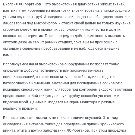
Биопсия ЛОР-органов – это высокоточная диагностика живых тканей,
взятых путём иссечения из носоглотки, глотки, гортани, а также среднего
уха или слуховых труб. Исследование образцов тканей осуществляется в
лаборатории под микроскопом и ставит своей целью не только изучение
строения клеток, но и оценку их расположения, количества и других
важных характеристик. Такая процедура даёт возможность выявлять
опухоли даже на самых ранних стадиях, пока ещё не произошли в
организме серьёзные преобразования и не наблюдаются внешние
изменения.
Используемое нами высокоточное оборудование позволяет точно
определить доброкачественность или злокачественность
новообразований, а также выяснить, на какой стадии находятся
патологические изменения. Материал для исследования собирают с
помощью сверхтонких манипуляторов под контролем эндоскопа,который
представляет собой гибкую длинную трубку, оснащённую светом и
видеокамерой. Данные выводятся на экран монитора в режиме
реального времени.
Биопсия помогает выявить не только наличие опухолей. Этот вид
обследования актуален также для определения причин хронического
ринита, отита и других заболеваний ЛОР-органов. При этом процедура