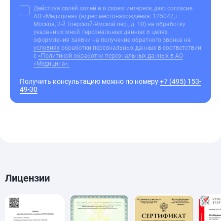
Действуя своей волей и в своем интересе, даю согласие
АО «Медицина» (адрес местонахождения: 125047, г.
Москва, 2-й Тверской-Ямской пер., д. 10) на обработку
указанных мной персональных данных в целях
оформления заявки на получение обратного звонка на
условиях
обработки персональных данных в соответствии
с
«Политикой обработки персональных данных в АО
«Медицина».
Получить консультацию можно по номеру
+7 (495) 153-
49-30
Лицензии