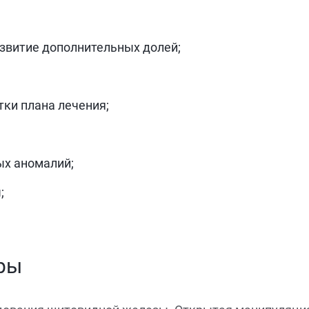
;
звитие дополнительных долей;
ки плана лечения;
х аномалий;
;
ры