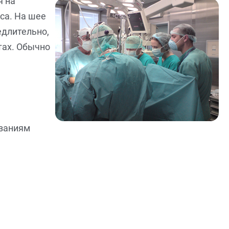
я на
са. На шее
едлительно,
тах. Обычно
азаниям