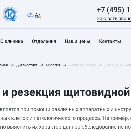
+7 (495) 
A
A
Заказать звон
О клинике
Отделения
Наши цены
Контакты
вная
Диагностика
Биопсия
Биопсия и резекция щитовидной же
 и резекция щитовидно
ляется при помощи различных аппаратных и инстру
ных клеток и патологического процесса. Например
но выяснить их характер данное обследование не п