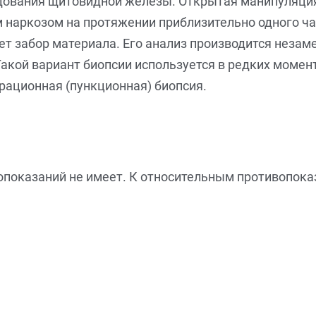
едования щитовидной железы. Открытая манипуляци
 наркозом на протяжении приблизительно одного ча
т забор материала. Его анализ производится незам
Такой вариант биопсии используется в редких момен
рационная (пункционная) биопсия.
показаний не имеет. К относительным противопок