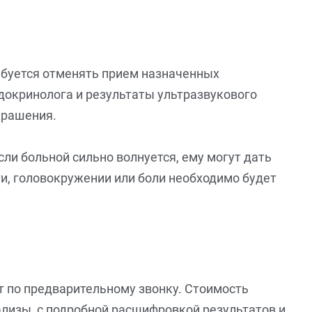
ебуется отменять прием назначенных
ндокринолога и результаты ультразвукового
крашения.
и больной сильно волнуется, ему могут дать
ти, головокружении или боли необходимо будет
т по предварительному звонку. Стоимость
нализы, с подробной расшифровкой результатов и