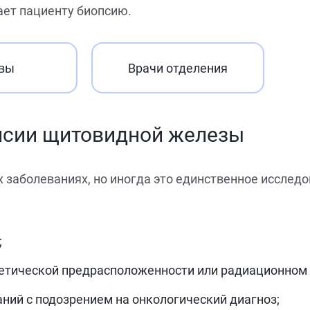
ает пациенту биопсию.
вы
Врачи отделения
псии щитовидной железы
 заболеваниях, но иногда это единственное исслед
;
етической предрасположенности или радиационном о
ий с подозрением на онкологический диагноз;