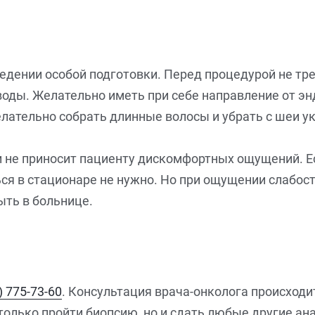
едении особой подготовки. Перед процедурой не тр
воды. Желательно иметь при себе направление от э
ательно собрать длинные волосы и убрать с шеи у
 не приносит пациенту дискомфортных ощущений. Есл
ся в стационаре не нужно. Но при ощущении слабос
ыть в больнице.
) 775-73-60
. Консультация врача-онколога происходи
 только пройти биопсию, но и сдать любые другие а