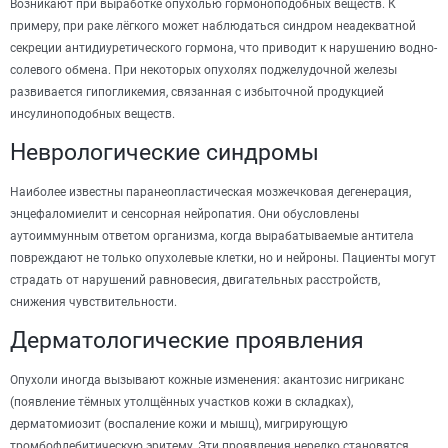
Возникают при выработке опухолью гормоноподобных веществ. К
примеру, при раке лёгкого может наблюдаться синдром неадекватной
секреции антидиуретического гормона, что приводит к нарушению водно-
солевого обмена. При некоторых опухолях поджелудочной железы
развивается гипогликемия, связанная с избыточной продукцией
инсулиноподобных веществ.
Неврологические синдромы
Наиболее известны паранеопластическая мозжечковая дегенерация,
энцефаломиелит и сенсорная нейропатия. Они обусловлены
аутоиммунным ответом организма, когда вырабатываемые антитела
повреждают не только опухолевые клетки, но и нейроны. Пациенты могут
страдать от нарушений равновесия, двигательных расстройств,
снижения чувствительности.
Дерматологические проявления
Опухоли иногда вызывают кожные изменения: акантозис нигриканс
(появление тёмных утолщённых участков кожи в складках),
дерматомиозит (воспаление кожи и мышц), мигрирующую
тромбофлебитическую эритему. Эти проявления нередко становятся