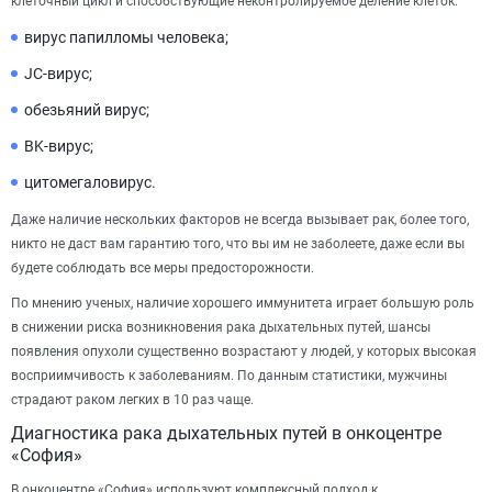
клеточный цикл и способствующие неконтролируемое деление клеток:
вирус папилломы человека;
JC-вирус;
обезьяний вирус;
BK-вирус;
цитомегаловирус.
Даже наличие нескольких факторов не всегда вызывает рак, более того,
никто не даст вам гарантию того, что вы им не заболеете, даже если вы
будете соблюдать все меры предосторожности.
По мнению ученых, наличие хорошего иммунитета играет большую роль
в снижении риска возникновения рака дыхательных путей, шансы
появления опухоли существенно возрастают у людей, у которых высокая
восприимчивость к заболеваниям. По данным статистики, мужчины
страдают раком легких в 10 раз чаще.
Диагностика рака дыхательных путей в онкоцентре
«София»
В онкоцентре «София» используют комплексный подход к