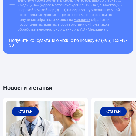
Действуя своей волей и в своем интересе, даю согласие АО
«Медицина» (адрес местонахождения: 125047, г. Москва, 2-й
Тверской-Ямской пер., д. 10) на обработку указанных мной
персональных данных в целях оформления заявки на
получение обратного звонка на
условиях
обработки
персональных данных в соответствии с
«Политикой
обработки персональных данных в АО «Медицина».
Получить консультацию можно по номеру
+7 (495) 153-49-
30
Новости и статьи
Статьи
Статьи