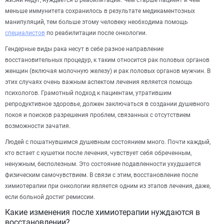
жизни недуг, нуждается в реабилитации. Чем старше пациент и чем
меньше иммунитета сохранилось в результате медикаментозных
манипуляций, тем больше этому человеку необходима помощь
специалистов
по реабилитации после онкологии.
Гендерные виды рака несут в себе разное направление
восстановительных процедур, к таким относится рак половых органов
женщин (включая молочную железу) и рак половых органов мужчин. В
этих случаях очень важным аспектом лечения является помощь
психологов. Грамотный подход к пациентам, утратившим
репродуктивное здоровье, должен заключаться в создании душевного
покоя и поисков разрешения проблем, связанных с отсутствием
возможности зачатия.
Людей с пошатнувшимся душевным состоянием много. Почти каждый,
кто встает с кушетки после лечения, чувствует себя обреченным,
ненужным, бесполезным. Это состояние подавленности ухудшается
физическим самочувствием. В связи с этим, восстановление после
химиотерапии при онкологии является одним из этапов лечения, даже,
если больной достиг ремиссии.
Какие изменения после химиотерапии нуждаются в
восстановлении?