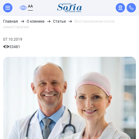
A
A
Главная
О клинике
Статьи
Восстановление после
химиотерапии
07.10.2019
33481