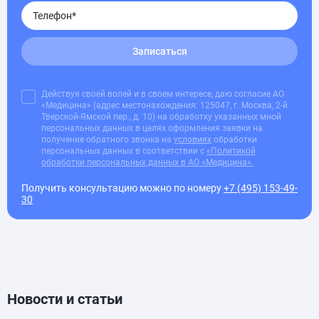
Записаться
Действуя своей волей и в своем интересе, даю согласие АО
«Медицина» (адрес местонахождения: 125047, г. Москва, 2-й
Тверской-Ямской пер., д. 10) на обработку указанных мной
персональных данных в целях оформления заявки на
получение обратного звонка на
условиях
обработки
персональных данных в соответствии с
«Политикой
обработки персональных данных в АО «Медицина».
Получить консультацию можно по номеру
+7 (495) 153-49-
30
Новости и статьи