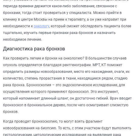
периода времени держится какое-либо заболевание, связанное с
бронхами, тогда стоит провериться у специалиста. Можно прийти в
клинику в центре Москвы на прием к терапевту, а он уже направит при
необходимости к
онкологу
, который сможет обследовать пациента более
тщательно, изучить первые признаки рака бронхов и назначить
необходимое лечение.
Диагностика рака бронхов
Как проверить легкие и бронхи на онкологию? В большинстве случаев
опухоль определяется благодаря рентгенографии. МРТ, КТ поможет
определить размеры новообразования, место его нахождения, очаги, их
количество, степень прорастания в ткани, находящиеся рядом, стадию
рака бронха. Бронхоскопия – это эндоскопическое исследование, для
осуществления которого применяют бронхоскоп. Это инструмент,
который напоминает длинный шланг, он достаточно гибкий. Врач вводит
бронхоскоп в бронхиальное дерево, после чего осматривает слизистую
бронхов.
Когда проводят бронхоскопию, то могут взять фрагмент
новообразования на биопсию. То есть, с этим участком будут выполнять
гистологические, цитологические исследования на выявления рака