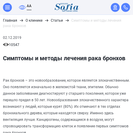
A
A
Главная
О клинике
Статьи
Симптомы и методы лечения
рака бронхов
02.12.2019
10547
Симптомы и методы лечения рака бронхов
Рак бронхов – это новообразование, которое является злокачественным.
Оно появляется изначально в железистой ткани, эпителии. Обычно
данное заболевание диагностируют у старшего поколения, которое уже
перешло предел в 50 лет. Новообразования злокачественного характера
возникают у людей, которые курят (80%). Их отмечают в тех отделах
бронхиального дерева, которые находятся сверху. Именно здесь
вентиляция лучше. Канцерогены, содержащиеся в воздухе, могут
спровоцировать трансформацию клеток и появление первых симптомов
рака бронхов.