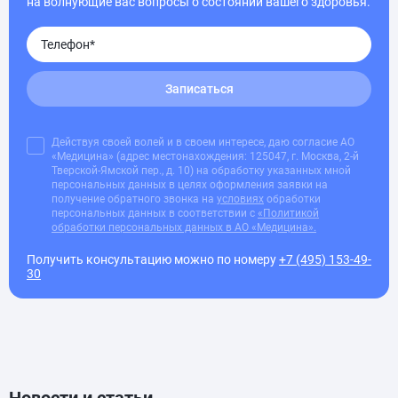
на волнующие вас вопросы о состоянии вашего здоровья.
Записаться
Действуя своей волей и в своем интересе, даю согласие АО
«Медицина» (адрес местонахождения: 125047, г. Москва, 2-й
Тверской-Ямской пер., д. 10) на обработку указанных мной
персональных данных в целях оформления заявки на
получение обратного звонка на
условиях
обработки
персональных данных в соответствии с
«Политикой
обработки персональных данных в АО «Медицина».
Получить консультацию можно по номеру
+7 (495) 153-49-
30
Новости и статьи