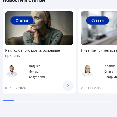
Статьи
Статьи
Рак головного мозга: основные
Питание при метаста
причины
Дадыев
Кравче
Ислам
Ольга
Артурович
Владим
01 / 03 / 2024
29 / 11 / 2019