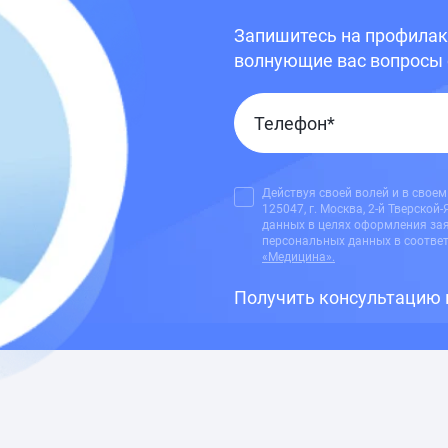
Запишитесь на профилакт
волнующие вас вопросы 
Действуя своей волей и в своем
125047, г. Москва, 2-й Тверской
данных в целях оформления зая
персональных данных в соотве
«Медицина».
Получить консультацию