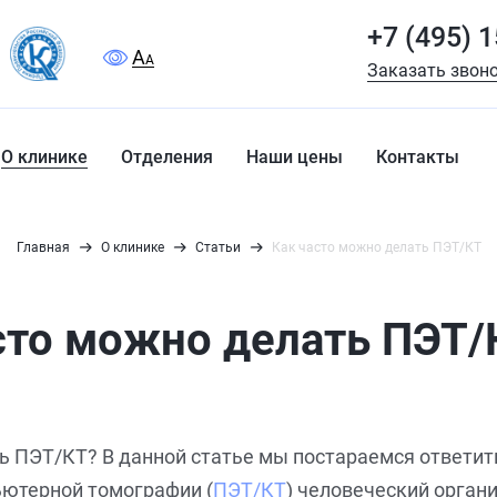
+7 (495) 
A
A
Заказать звон
О клинике
Отделения
Наши цены
Контакты
Главная
О клинике
Статьи
Как часто можно делать ПЭТ/КТ
сто можно делать ПЭТ/
ь ПЭТ/КТ? В данной статье мы постараемся ответить
ьютерной томографии (
ПЭТ/КТ
) человеческий органи