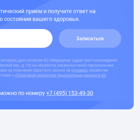
ический прием и получите ответ на
о состоянии вашего здоровья.
Записаться
 интересе, даю согласие АО «Медицина» (адрес местонахождения:
-Ямской пер., д. 10) на обработку указанных мной персональных
вки на получение обратного звонка на
условиях
обработки
тствии с
«Политикой обработки персональных данных в АО
 можно по номеру
+7 (495) 153-49-30