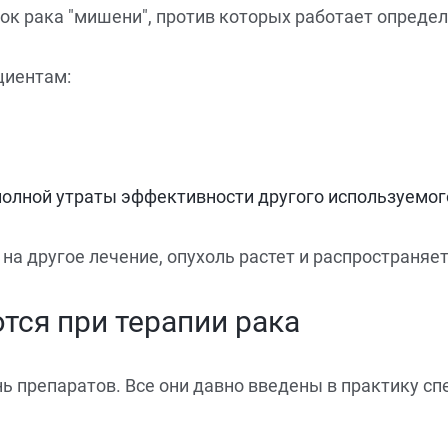
ток рака "мишени", против которых работает опреде
циентам:
полной утраты эффективности другого используемог
на другое лечение, опухоль растет и распространяет
тся при терапии рака
 препаратов. Все они давно введены в практику сп