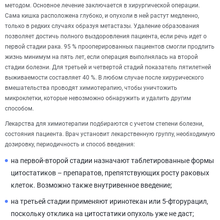
методом. Основное лечение заключается в хирургической операции.
Сама кишка расположена глубоко, и опухоли в ней растут медленно,
только в редких случаях образуя метастазы. Удаление образования
позволяет достичь полного выздоровления пациента, если речь идет о
первой стадии рака. 95 % прооперированных пациентов смогли продлить
жизнь минимум на пять лет, если операция выполнялась на второй
стадии болезни. Для третьей и четвертой стадий показатель пятилетней
выживаемости составляет 40 %. В любом случае после хирурического
вмешательства проводят химиотерапию, чтобы уничтожить
микроклетки, которые невозможно обнаружить и удалить другим
способом.
Лекарства для химиотерапии подбираются с учетом степени болезни,
состояния пациента. Врач установит лекарственную группу, необходимую
дозировку, периодичность и способ введения:
на первой-второй стадии назначают таблетированные формы
цитостатиков – препаратов, препятствующих росту раковых
клеток. Возможно также внутривенное введение;
на третьей стадии применяют иринотекан или 5-фторурацил,
поскольку отклика на цитостатики опухоль уже не даст;