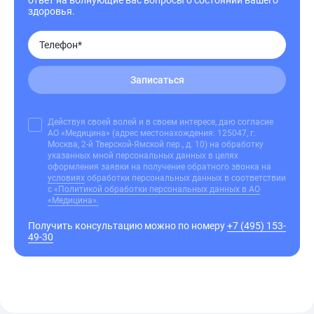
здоровья.
Записаться
Действуя своей волей и в своем интересе, даю согласие
АО «Медицина» (адрес местонахождения: 125047, г.
Москва, 2-й Тверской-Ямской пер., д. 10) на обработку
указанных мной персональных данных в целях
оформления заявки на получение обратного звонка на
условиях
обработки персональных данных в соответствии
с
«Политикой обработки персональных данных в АО
«Медицина».
Получить консультацию можно по номеру
+7 (495) 153-
49-30