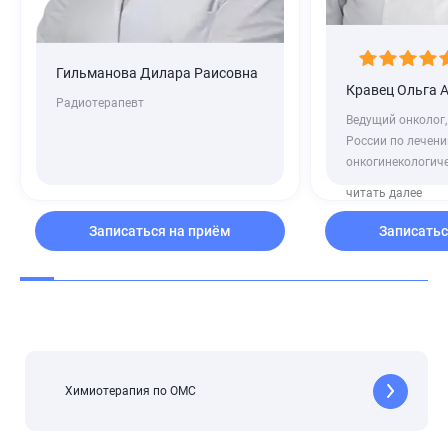
Гильманова Дилара Раисовна
Кравец Ольга 
Радиотерапевт
Ведущий онколог,
России по лечен
онкогинекологиче
читать далее
Записаться на приём
Записатьс
Химиотерапия по ОМС