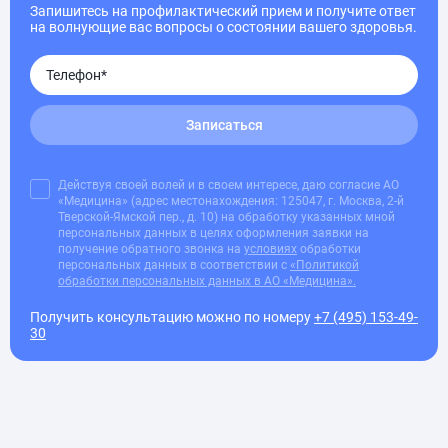
Запишитесь на профилактический прием и получите ответ
на волнующие вас вопросы о состоянии вашего здоровья.
Записаться
Действуя своей волей и в своем интересе, даю согласие АО
«Медицина» (адрес местонахождения: 125047, г. Москва, 2-й
Тверской-Ямской пер., д. 10) на обработку указанных мной
персональных данных в целях оформления заявки на
получение обратного звонка на
условиях
обработки
персональных данных в соответствии с
«Политикой
обработки персональных данных в АО «Медицина».
Получить консультацию можно по номеру
+7 (495) 153-49-
30