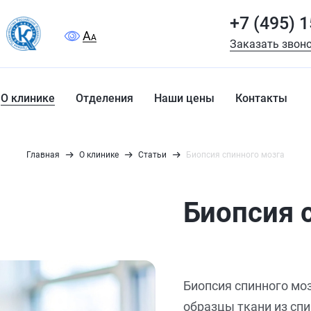
+7 (495) 
A
A
Заказать звон
О клинике
Отделения
Наши цены
Контакты
Главная
О клинике
Статьи
Биопсия спинного мозга
Биопсия 
Биопсия спинного моз
образцы ткани из спи