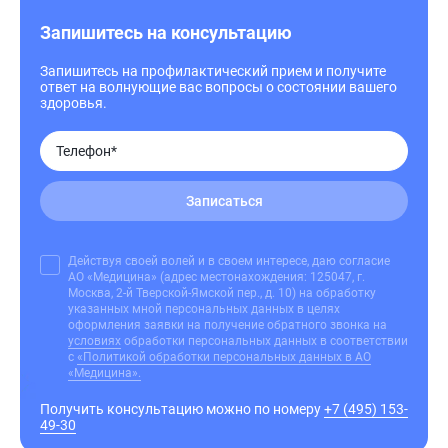
Запишитесь на консультацию
Запишитесь на профилактический прием и получите
ответ на волнующие вас вопросы о состоянии вашего
здоровья.
Записаться
Действуя своей волей и в своем интересе, даю согласие
АО «Медицина» (адрес местонахождения: 125047, г.
Москва, 2-й Тверской-Ямской пер., д. 10) на обработку
указанных мной персональных данных в целях
оформления заявки на получение обратного звонка на
условиях
обработки персональных данных в соответствии
с
«Политикой обработки персональных данных в АО
«Медицина».
Получить консультацию можно по номеру
+7 (495) 153-
49-30