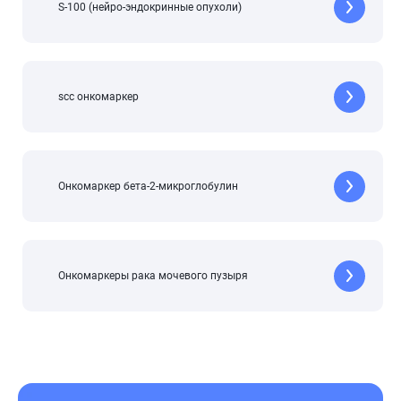
S-100 (нейро-эндокринные опухоли)
scc онкомаркер
Онкомаркер бета-2-микроглобулин
Онкомаркеры рака мочевого пузыря