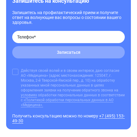
Запишитесь на консультацию
Запишитесь на профилактический прием и получите
ответ на волнующие вас вопросы о состоянии вашего
здоровья.
Записаться
Действуя своей волей и в своем интересе, даю согласие
АО «Медицина» (адрес местонахождения: 125047, г.
Москва, 2-й Тверской-Ямской пер., д. 10) на обработку
указанных мной персональных данных в целях
оформления заявки на получение обратного звонка на
условиях
обработки персональных данных в соответствии
с
«Политикой обработки персональных данных в АО
«Медицина».
Получить консультацию можно по номеру
+7 (495) 153-
49-30