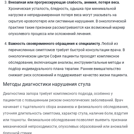
Внезапная или прогрессирующая слабость, анемия, потеря веса.
Хроническая усталость, бледность, одышка при минимальной
нагрузке и непреднамеренная потеря веса могут указывать на
скрытую кровопотерю или системные нарушения. В онкологической
практике такие признаки рассматриваются как возможный маркер
опухолевого процесса или осложнений лечения.
Важность своевременного обращения к специалисту.
Любой из
перечисленных симптомов требует быстрой консультации врача. В
онкологическом центре София пациенты проходят комплексное
обследование, включающее анализы, инструментальные методы и
подбор индивидуального плана терапии. Раннее вмешательство
снижает риск осложнений и поддерживает качество жизни пациента.
Методы диагностики нарушения стула
Диагностика запора требует комплексного подхода, особенно у
пациентов с повышенным риском онкологических заболеваний. Врач
начинает с тщательного сбора анамнеза и физикального обследования,
уточняя длительность симптома, характер стула, наличие боли, вздутия
или тошноты. Физикальное обследование позволяет выявить признаки
механической непроходимости, опухолевых образований или аномалий
брюшной стенки.