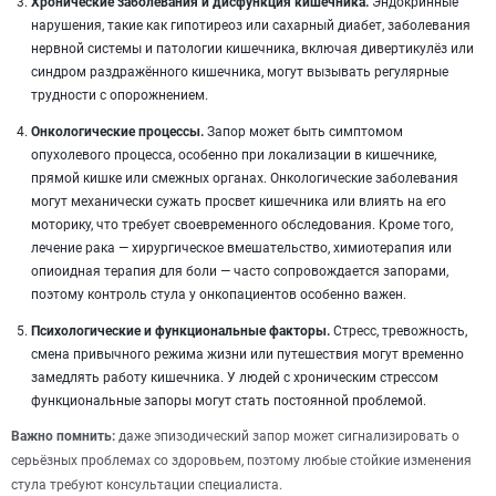
Хронические заболевания и дисфункция кишечника.
Эндокринные
нарушения, такие как гипотиреоз или сахарный диабет, заболевания
нервной системы и патологии кишечника, включая дивертикулёз или
синдром раздражённого кишечника, могут вызывать регулярные
трудности с опорожнением.
Онкологические процессы.
Запор может быть симптомом
опухолевого процесса, особенно при локализации в кишечнике,
прямой кишке или смежных органах. Онкологические заболевания
могут механически сужать просвет кишечника или влиять на его
моторику, что требует своевременного обследования. Кроме того,
лечение рака — хирургическое вмешательство, химиотерапия или
опиоидная терапия для боли — часто сопровождается запорами,
поэтому контроль стула у онкопациентов особенно важен.
Психологические и функциональные факторы.
Стресс, тревожность,
смена привычного режима жизни или путешествия могут временно
замедлять работу кишечника. У людей с хроническим стрессом
функциональные запоры могут стать постоянной проблемой.
Важно помнить:
даже эпизодический запор может сигнализировать о
серьёзных проблемах со здоровьем, поэтому любые стойкие изменения
стула требуют консультации специалиста.