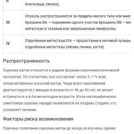
II
влагалища, связок).
Опухоль распространяется за пределы малого таза или имеют
III
брюшине.IIIA — поражение одного участка брюшины.IIIB — множ
метастазы в тазовые или забрюшинные лимфоузлы.
Отдалённые метастазы.IVA — прорастание в мочевой пузырь и
IV
отдалённые метастазы (лёгкие, печень, кости).
Распространенность
Саркома матки относится к редким формам онкогинекологической
патологии. По статистике, она составляет около 3–7 % всех
злокачественных опухолей матки. Чаще всего заболевание
диагностируется у женщин в возрасте от 40 до 60 лет, но может
встречаться и в более молодом возрасте. Из-за неспецифических
симптомов саркома нередко выявляется на поздних стадиях, что
усложняет лечение.
Факторы риска возникновения
Причины появления саркомы матки до конца не изучены, однако