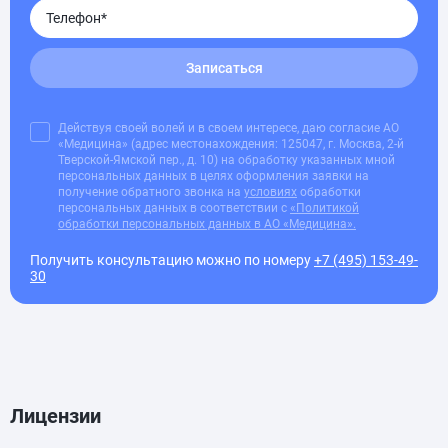
Записаться
Действуя своей волей и в своем интересе, даю согласие АО
«Медицина» (адрес местонахождения: 125047, г. Москва, 2-й
Тверской-Ямской пер., д. 10) на обработку указанных мной
персональных данных в целях оформления заявки на
получение обратного звонка на
условиях
обработки
персональных данных в соответствии с
«Политикой
обработки персональных данных в АО «Медицина».
Получить консультацию можно по номеру
+7 (495) 153-49-
30
Лицензии