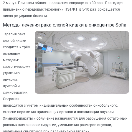
2 минут. При этом область поражения сокращена в 30 раз . Благодаря
применению передовых технологий ПЭТ/КТ в 5-10 раз сокращается
число рецидивов болезни.
Методы лечения рака слепой кишки в онкоцентре Sofia
Терапия рака
слепой кишки
сводится к трём
основным
методам:
хирургическому
удалению
опухоли,
лучевой и
химиотерапии.
Операции
проводятся с учетом индивидуальных особенностей онкобольного,
степени поражения прилежащих органов и локализации опухоли.
Химиопрепараты и облучение назначаются для разрушения остаточных
раковых клеток после хирургии, уменьшения размеров опухоли,
облегчения симптомов при паллиативной терапии.