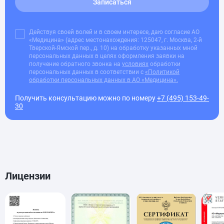
Записаться
Действуя своей волей и в своем интересе, даю согласие АО
«Медицина» (адрес местонахождения: 125047, г. Москва, 2-й
Тверской-Ямской пер., д. 10) на обработку указанных мной
персональных данных в целях оформления заявки на
получение обратного звонка на
условиях
обработки
персональных данных в соответствии с
«Политикой
обработки персональных данных в АО «Медицина».
Получить консультацию можно по номеру
+7 (495) 153-49-
30
Лицензии