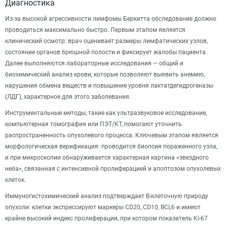
Диагностика
Из-за высокой агрессивности лимфомы Беркитта обследование должно
проводиться максимально быстро. Первым этапом является
клинический осмотр: врач оценивает размеры лимфатических узлов,
состояние органов брюшной полости и фиксирует жалобы пациента.
Далее выполняются лабораторные исследования — общий и
биохимический анализ крови, которые позволяют выявить анемию,
нарушения обмена веществ и повышение уровня лактатдегидрогеназы
(ЛДГ), характерное для этого заболевания.
Инструментальные методы, такие как ультразвуковое исследование,
компьютерная томография или ПЭТ/КТ, помогают уточнить
распространенность опухолевого процесса. Ключевым этапом является
морфологическая верификация: проводится биопсия пораженного узла,
и при микроскопии обнаруживается характерная картина «звездного
неба», связанная с интенсивной пролиферацией и апоптозом опухолевых
клеток.
Иммуногистохимический анализ подтверждает В-клеточную природу
опухоли: клетки экспрессируют маркеры CD20, CD10, BCL6 и имеют
крайне высокий индекс пролиферации, при котором показатель Ki-67