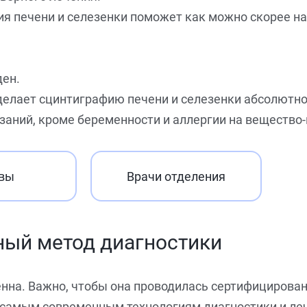
я печени и селезенки поможет как можно скорее на
ден.
 делает сцинтиграфию печени и селезенки абсолютн
аний, кроме беременности и аллергии на вещество-и
вы
Врачи отделения
ный метод диагностики
нна. Важно, чтобы она проводилась сертифицирова
 самым современным технологиям диагностики и ле