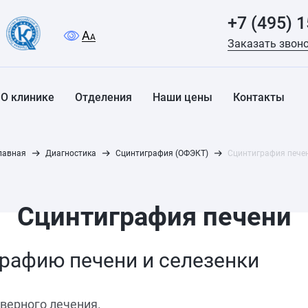
+7 (495) 
A
A
Заказать звон
О клинике
Отделения
Наши цены
Контакты
лавная
Диагностика
Сцинтиграфия (ОФЭКТ)
Сцинтиграфия пече
Сцинтиграфия печени
рафию печени и селезенки
верного лечения.